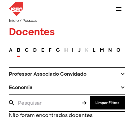
Início
/
Pessoas
Docentes
A
B
C
D
E
F
G
H
I
J
K
L
M
N
O
P
Professor Associado Convidado
Economia
Limpar Filtros
Não foram encontrados docentes.