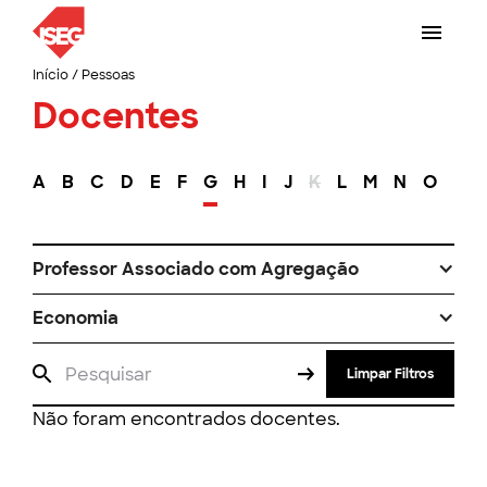
Início
/
Pessoas
Docentes
A
B
C
D
E
F
G
H
I
J
K
L
M
N
O
P
Professor Associado com Agregação
Economia
Limpar Filtros
Não foram encontrados docentes.