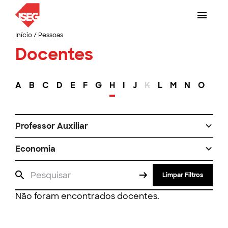
Início
/
Pessoas
Docentes
A
B
C
D
E
F
G
H
I
J
K
L
M
N
O
P
Professor Auxiliar
Economia
Limpar Filtros
Não foram encontrados docentes.