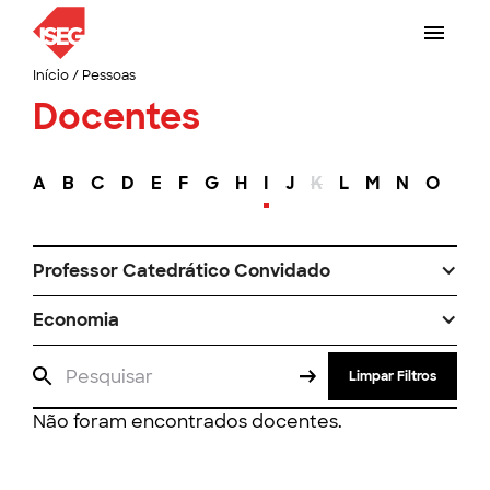
Início
/
Pessoas
Docentes
A
B
C
D
E
F
G
H
I
J
K
L
M
N
O
P
Professor Catedrático Convidado
Economia
Limpar Filtros
Não foram encontrados docentes.