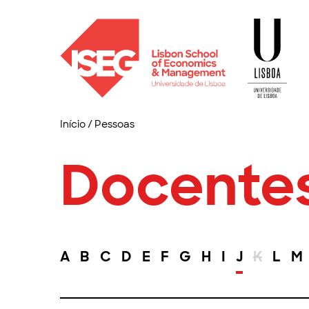
Início
/
Pessoas
Docente
A
B
C
D
E
F
G
H
I
J
K
L
M