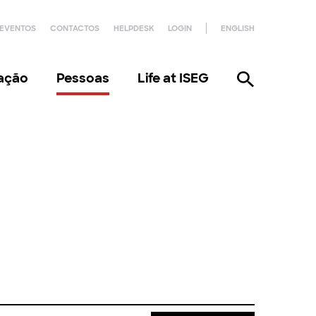
EVENTOS
CONTACTOS
HELPDESK
LOGIN
ENGLISH
gação
Pessoas
Life at ISEG