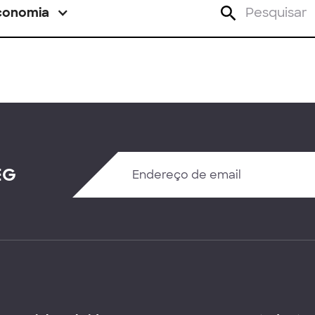
conomia
EG