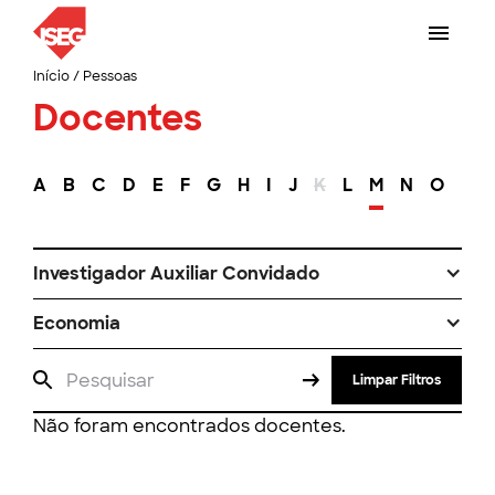
Início
/
Pessoas
Docentes
A
B
C
D
E
F
G
H
I
J
K
L
M
N
O
P
Investigador Auxiliar Convidado
Economia
Limpar Filtros
Não foram encontrados docentes.