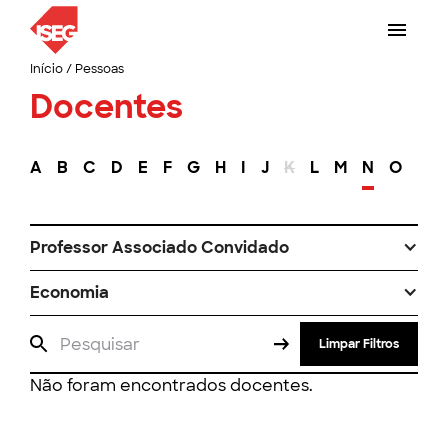
Início
/
Pessoas
Docentes
A
B
C
D
E
F
G
H
I
J
K
L
M
N
O
P
Professor Associado Convidado
Economia
Limpar Filtros
Não foram encontrados docentes.