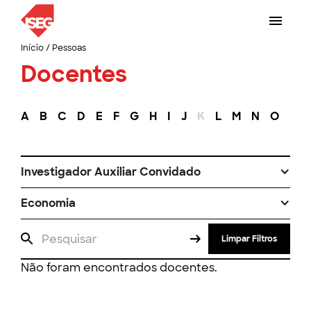
Início
/
Pessoas
Docentes
A
B
C
D
E
F
G
H
I
J
K
L
M
N
O
P
Investigador Auxiliar Convidado
Economia
Limpar Filtros
Não foram encontrados docentes.