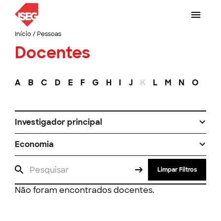
Início
/
Pessoas
Docentes
A
B
C
D
E
F
G
H
I
J
K
L
M
N
O
P
Investigador principal
Economia
Limpar Filtros
Não foram encontrados docentes.