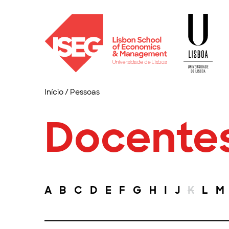
Início
/
Pessoas
Docente
A
B
C
D
E
F
G
H
I
J
K
L
M