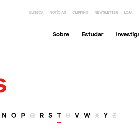
ULISBOA
NOTÍCIAS
CLIPPING
NEWSLETTER
LOJA
Sobre
Estudar
Investi
s
N
O
P
Q
R
S
T
U
V
W
X
Y
Z