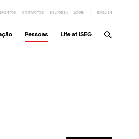
EVENTOS
CONTACTOS
HELPDESK
LOGIN
ENGLISH
gação
Pessoas
Life at ISEG