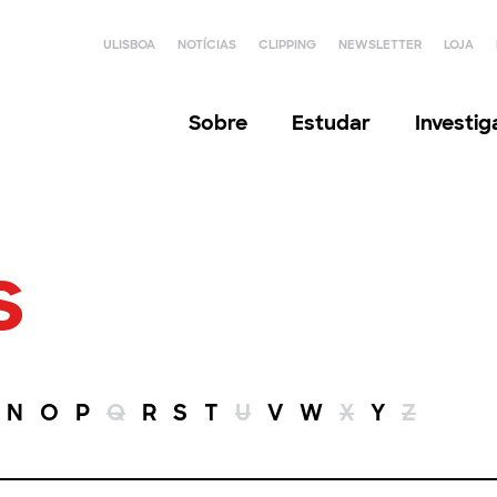
ULISBOA
NOTÍCIAS
CLIPPING
NEWSLETTER
LOJA
Sobre
Estudar
Investi
s
N
O
P
Q
R
S
T
U
V
W
X
Y
Z