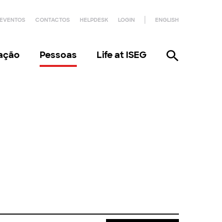
EVENTOS
CONTACTOS
HELPDESK
LOGIN
ENGLISH
gação
Pessoas
Life at ISEG