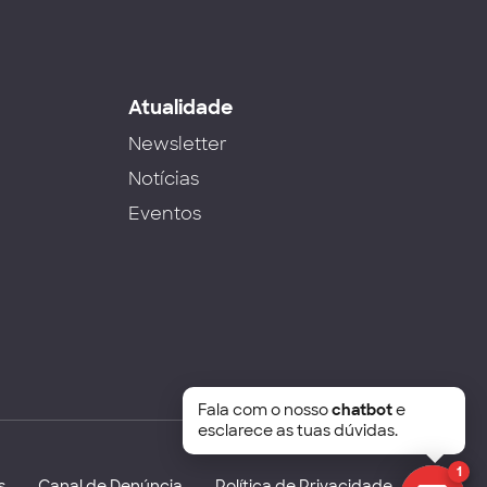
s
Atualidade
Newsletter
Notícias
Eventos
Fala com o nosso
chatbot
e
esclarece as tuas dúvidas.
1
s
Canal de Denúncia
Política de Privacidade