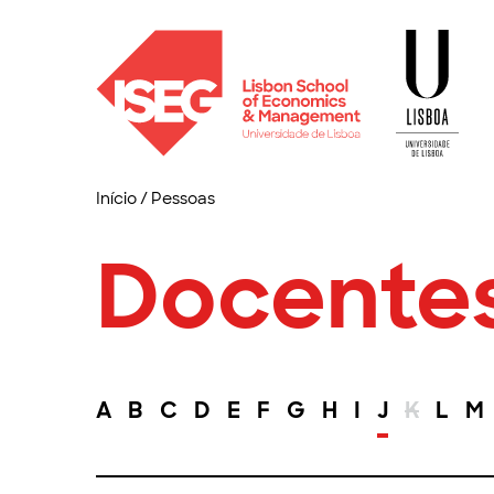
Início
/
Pessoas
Docente
A
B
C
D
E
F
G
H
I
J
K
L
M