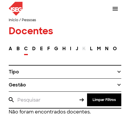
Início
/
Pessoas
Docentes
A
B
C
D
E
F
G
H
I
J
K
L
M
N
O
P
Tipo
Gestão
Limpar Filtros
Não foram encontrados docentes.