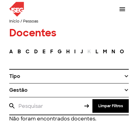
Início
/
Pessoas
Docentes
A
B
C
D
E
F
G
H
I
J
K
L
M
N
O
P
Tipo
Gestão
Limpar Filtros
Não foram encontrados docentes.