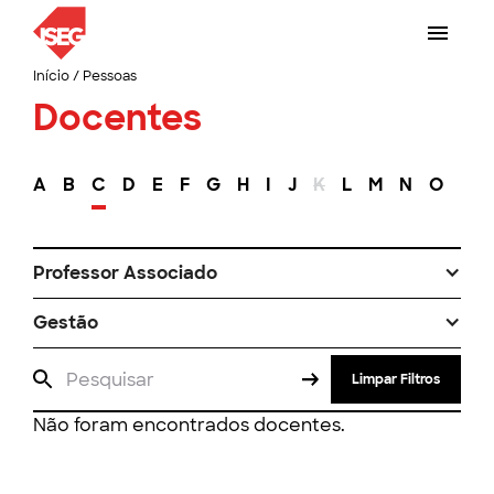
Início
/
Pessoas
Docentes
A
B
C
D
E
F
G
H
I
J
K
L
M
N
O
P
Professor Associado
Gestão
Limpar Filtros
Não foram encontrados docentes.