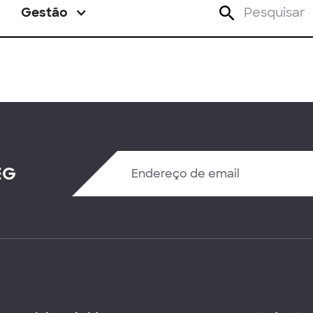
Gestão
EG