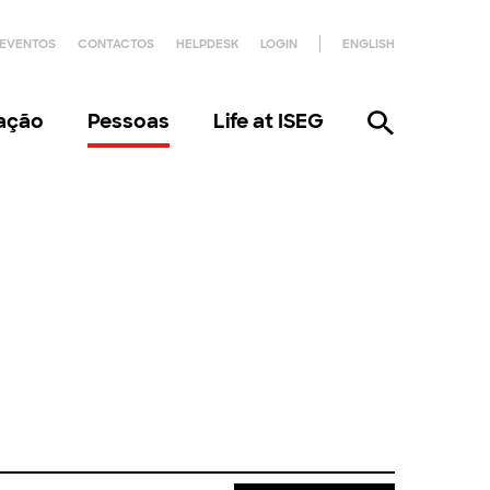
EVENTOS
CONTACTOS
HELPDESK
LOGIN
ENGLISH
gação
Pessoas
Life at ISEG