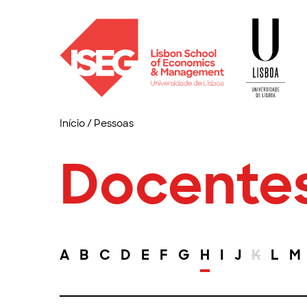
Início
/
Pessoas
Docente
A
B
C
D
E
F
G
H
I
J
K
L
M