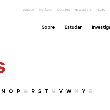
ULISBOA
NOTÍCIAS
CLIPPING
NEWSLETTER
LOJA
Sobre
Estudar
Investi
s
N
O
P
Q
R
S
T
U
V
W
X
Y
Z