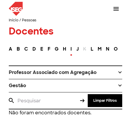
Início
/
Pessoas
Docentes
A
B
C
D
E
F
G
H
I
J
K
L
M
N
O
P
Professor Associado com Agregação
Gestão
Limpar Filtros
Não foram encontrados docentes.