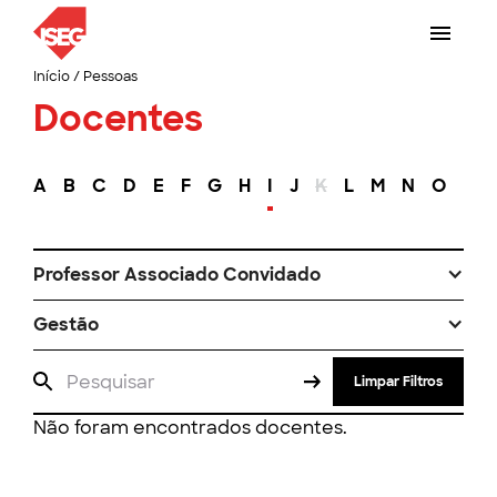
Início
/
Pessoas
Docentes
A
B
C
D
E
F
G
H
I
J
K
L
M
N
O
P
Professor Associado Convidado
Gestão
Limpar Filtros
Não foram encontrados docentes.