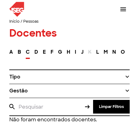
Início
/
Pessoas
Docentes
A
B
C
D
E
F
G
H
I
J
K
L
M
N
O
P
Tipo
Gestão
Limpar Filtros
Não foram encontrados docentes.