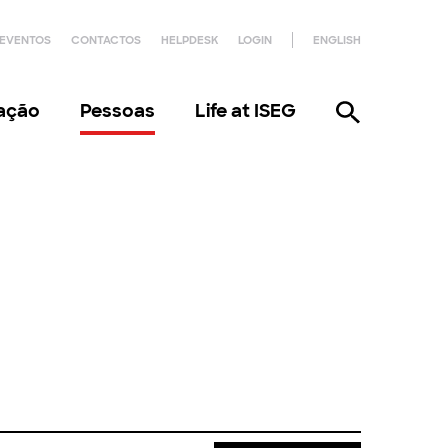
EVENTOS
CONTACTOS
HELPDESK
LOGIN
ENGLISH
gação
Pessoas
Life at ISEG