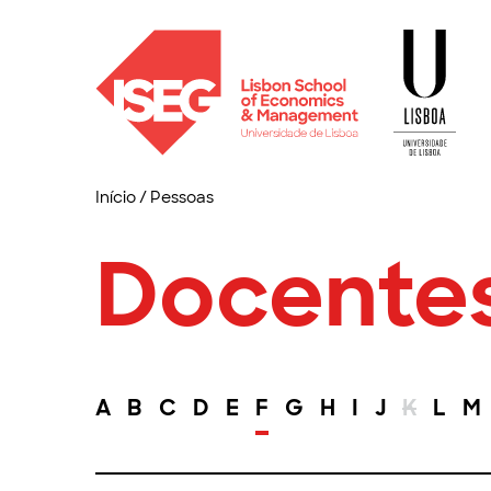
Início
/
Pessoas
Docente
A
B
C
D
E
F
G
H
I
J
K
L
M