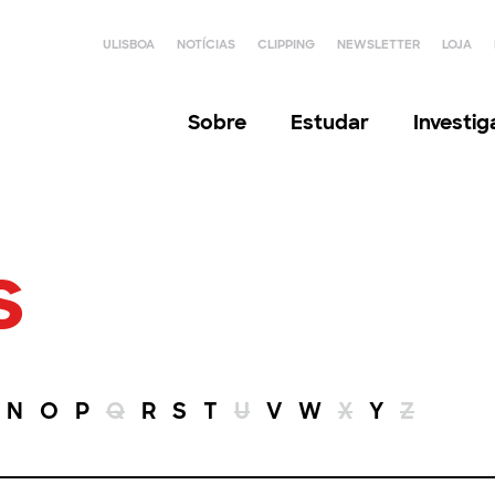
ULISBOA
NOTÍCIAS
CLIPPING
NEWSLETTER
LOJA
Sobre
Estudar
Investi
s
N
O
P
Q
R
S
T
U
V
W
X
Y
Z