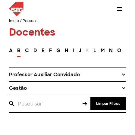
Início
/
Pessoas
Docentes
A
B
C
D
E
F
G
H
I
J
K
L
M
N
O
P
Professor Auxiliar Convidado
Gestão
Limpar Filtros