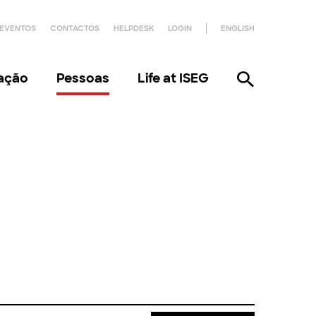
EVENTOS
CONTACTOS
HELPDESK
LOGIN
ENGLISH
gação
Pessoas
Life at ISEG