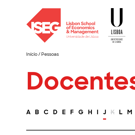
Início
/
Pessoas
Docente
A
B
C
D
E
F
G
H
I
J
K
L
M