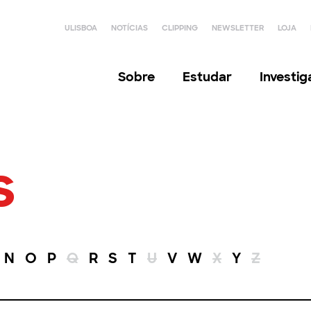
ULISBOA
NOTÍCIAS
CLIPPING
NEWSLETTER
LOJA
Sobre
Estudar
Investi
s
N
O
P
Q
R
S
T
U
V
W
X
Y
Z