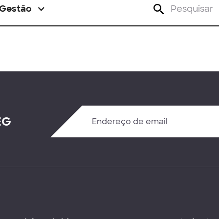
Gestão
EG