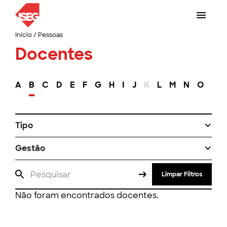
Início
/
Pessoas
Docentes
A
B
C
D
E
F
G
H
I
J
K
L
M
N
O
P
Tipo
Gestão
Limpar Filtros
Não foram encontrados docentes.