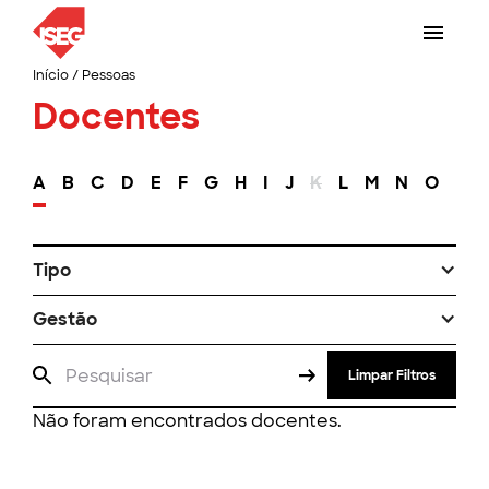
Início
/
Pessoas
Docentes
A
B
C
D
E
F
G
H
I
J
K
L
M
N
O
P
Tipo
Gestão
Limpar Filtros
Não foram encontrados docentes.