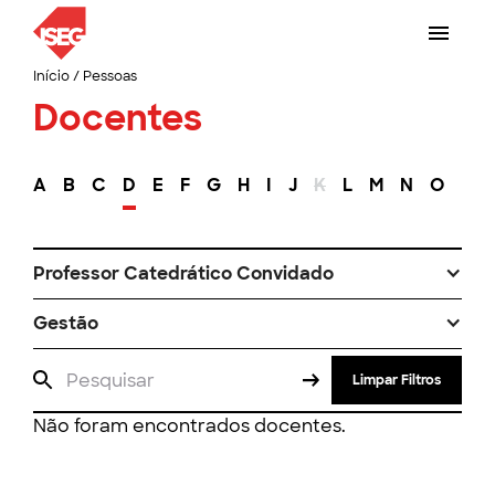
Início
/
Pessoas
Docentes
A
B
C
D
E
F
G
H
I
J
K
L
M
N
O
P
Professor Catedrático Convidado
Gestão
Limpar Filtros
Não foram encontrados docentes.