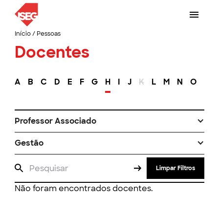
Início
/
Pessoas
Docentes
A
B
C
D
E
F
G
H
I
J
K
L
M
N
O
P
Professor Associado
Gestão
Limpar Filtros
Não foram encontrados docentes.