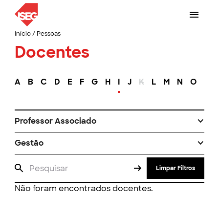
Início
/
Pessoas
Docentes
A
B
C
D
E
F
G
H
I
J
K
L
M
N
O
P
Professor Associado
Gestão
Limpar Filtros
Não foram encontrados docentes.