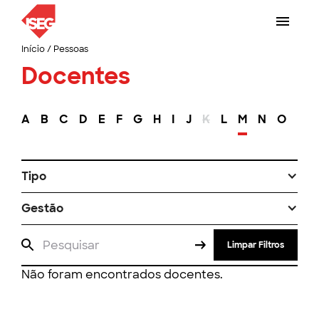
Início
/
Pessoas
Docentes
A
B
C
D
E
F
G
H
I
J
K
L
M
N
O
P
Tipo
Gestão
Limpar Filtros
Não foram encontrados docentes.