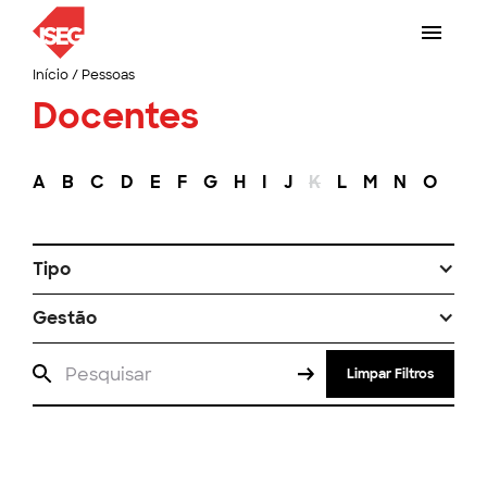
Início
/
Pessoas
Docentes
A
B
C
D
E
F
G
H
I
J
K
L
M
N
O
P
Tipo
Gestão
Limpar Filtros