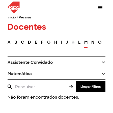
Início
/
Pessoas
Docentes
A
B
C
D
E
F
G
H
I
J
K
L
M
N
O
P
Assistente Convidado
Matemática
Limpar Filtros
Não foram encontrados docentes.