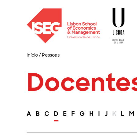
Início
/
Pessoas
Docente
A
B
C
D
E
F
G
H
I
J
K
L
M