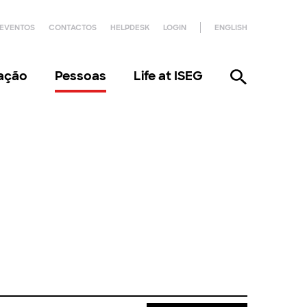
EVENTOS
CONTACTOS
HELPDESK
LOGIN
ENGLISH
gação
Pessoas
Life at ISEG