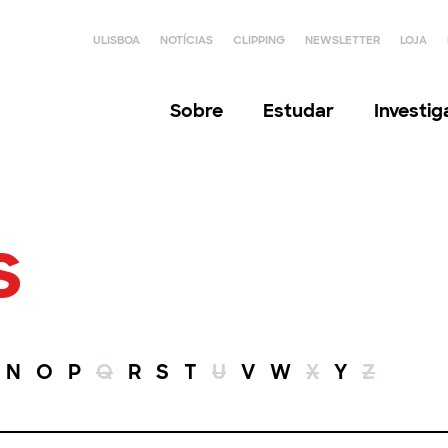
ULISBOA
NOTÍCIAS
CLIPPING
NEWSLETTER
LOJA
Sobre
Estudar
Investi
s
N
O
P
Q
R
S
T
U
V
W
X
Y
Z