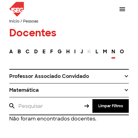
Início
/
Pessoas
Docentes
A
B
C
D
E
F
G
H
I
J
K
L
M
N
O
P
Professor Associado Convidado
Matemática
Limpar Filtros
Não foram encontrados docentes.