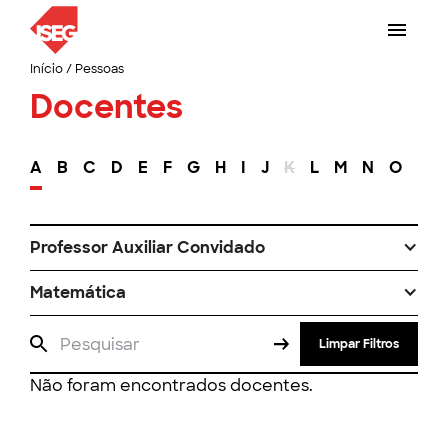
Início
/
Pessoas
Docentes
A
B
C
D
E
F
G
H
I
J
K
L
M
N
O
P
Professor Auxiliar Convidado
Matemática
Limpar Filtros
Não foram encontrados docentes.