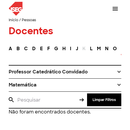
Início
/
Pessoas
Docentes
A
B
C
D
E
F
G
H
I
J
K
L
M
N
O
P
Professor Catedrático Convidado
Matemática
Limpar Filtros
Não foram encontrados docentes.