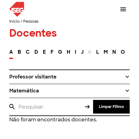
Início
/
Pessoas
Docentes
A
B
C
D
E
F
G
H
I
J
K
L
M
N
O
P
Professor visitante
Matemática
Limpar Filtros
Não foram encontrados docentes.