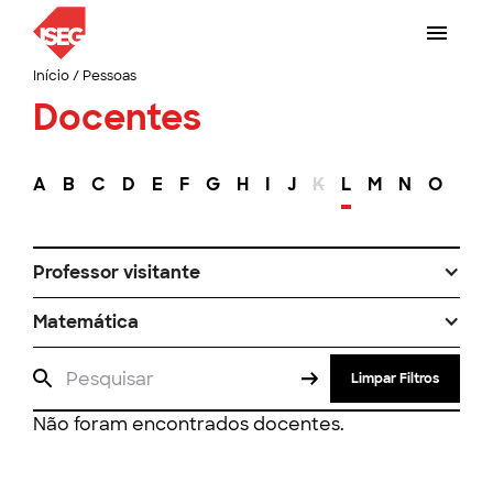
Início
/
Pessoas
Docentes
A
B
C
D
E
F
G
H
I
J
K
L
M
N
O
P
Professor visitante
Matemática
Limpar Filtros
Não foram encontrados docentes.