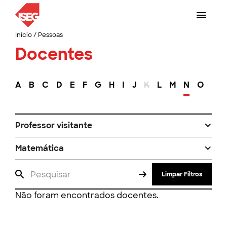
Início
/
Pessoas
Docentes
A
B
C
D
E
F
G
H
I
J
K
L
M
N
O
P
Professor visitante
Matemática
Limpar Filtros
Não foram encontrados docentes.