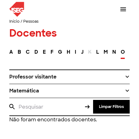
Início
/
Pessoas
Docentes
A
B
C
D
E
F
G
H
I
J
K
L
M
N
O
P
Professor visitante
Matemática
Limpar Filtros
Não foram encontrados docentes.