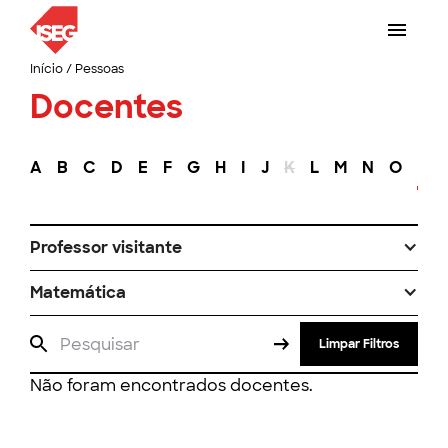
Início
/
Pessoas
Docentes
A
B
C
D
E
F
G
H
I
J
K
L
M
N
O
P
Professor visitante
Matemática
Limpar Filtros
Não foram encontrados docentes.