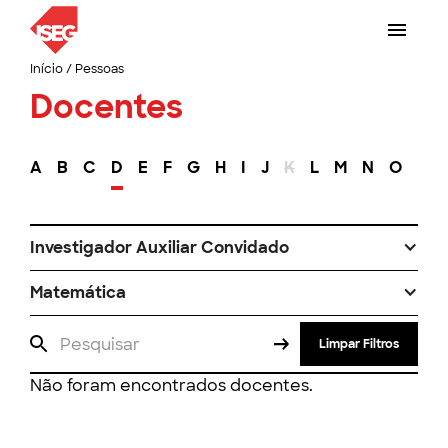
Início
/
Pessoas
Docentes
A
B
C
D
E
F
G
H
I
J
K
L
M
N
O
P
Investigador Auxiliar Convidado
Matemática
Limpar Filtros
Não foram encontrados docentes.