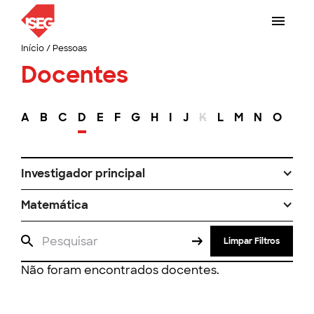
Início
/
Pessoas
Docentes
A
B
C
D
E
F
G
H
I
J
K
L
M
N
O
P
Investigador principal
Matemática
Limpar Filtros
Não foram encontrados docentes.