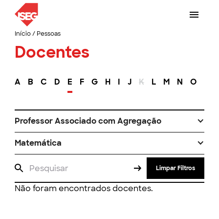
Início
/
Pessoas
Docentes
A
B
C
D
E
F
G
H
I
J
K
L
M
N
O
P
Professor Associado com Agregação
Matemática
Limpar Filtros
Não foram encontrados docentes.