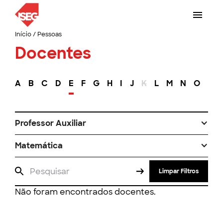
Início
/
Pessoas
Docentes
A
B
C
D
E
F
G
H
I
J
K
L
M
N
O
P
Professor Auxiliar
Matemática
Limpar Filtros
Não foram encontrados docentes.