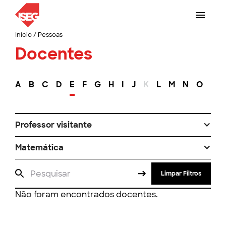
Início
/
Pessoas
Docentes
A
B
C
D
E
F
G
H
I
J
K
L
M
N
O
P
Professor visitante
Matemática
Limpar Filtros
Não foram encontrados docentes.