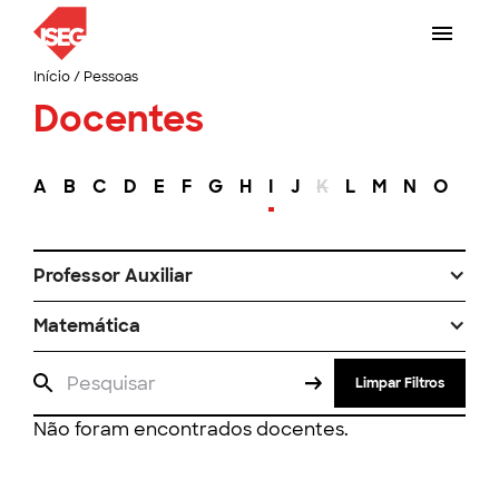
Início
/
Pessoas
Docentes
A
B
C
D
E
F
G
H
I
J
K
L
M
N
O
P
Professor Auxiliar
Matemática
Limpar Filtros
Não foram encontrados docentes.