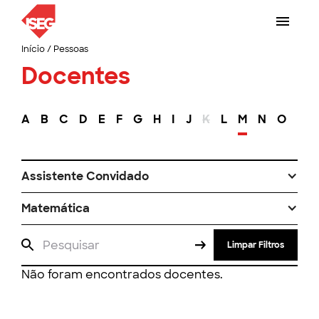
Início
/
Pessoas
Docentes
A
B
C
D
E
F
G
H
I
J
K
L
M
N
O
P
Assistente Convidado
Matemática
Limpar Filtros
Não foram encontrados docentes.