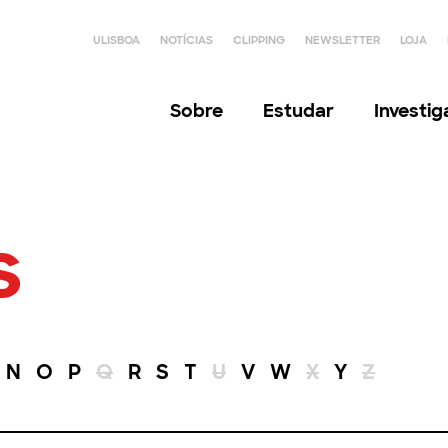
ULISBOA
NOTÍCIAS
CLIPPING
NEWSLETTER
LOJA
Sobre
Estudar
Investi
s
N
O
P
Q
R
S
T
U
V
W
X
Y
Z