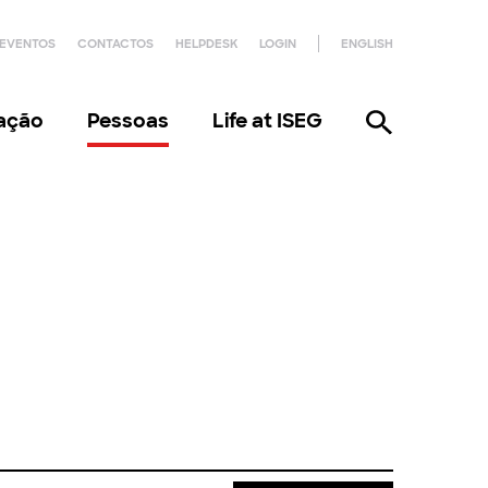
EVENTOS
CONTACTOS
HELPDESK
LOGIN
ENGLISH
gação
Pessoas
Life at ISEG