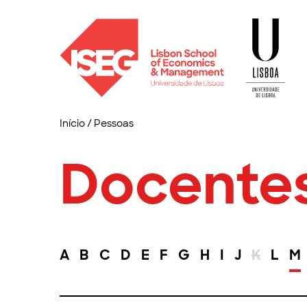
Início
/
Pessoas
Docente
A
B
C
D
E
F
G
H
I
J
K
L
M