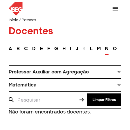
Início
/
Pessoas
Docentes
A
B
C
D
E
F
G
H
I
J
K
L
M
N
O
P
Professor Auxiliar com Agregação
Matemática
Limpar Filtros
Não foram encontrados docentes.