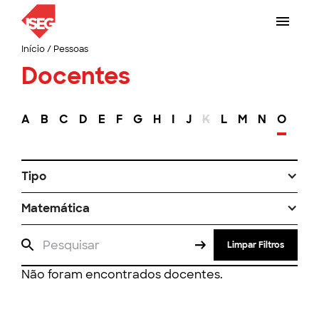
Início
/
Pessoas
Docentes
A
B
C
D
E
F
G
H
I
J
K
L
M
N
O
P
Tipo
Matemática
Limpar Filtros
Não foram encontrados docentes.