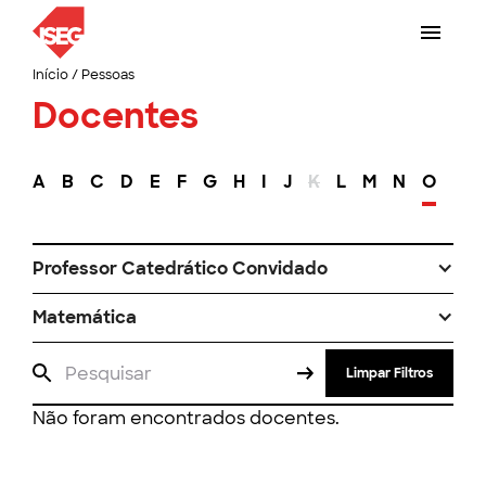
Início
/
Pessoas
Docentes
A
B
C
D
E
F
G
H
I
J
K
L
M
N
O
P
Professor Catedrático Convidado
Matemática
Limpar Filtros
Não foram encontrados docentes.