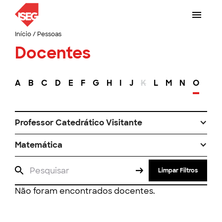
Início
/
Pessoas
Docentes
A
B
C
D
E
F
G
H
I
J
K
L
M
N
O
P
Professor Catedrático Visitante
Matemática
Limpar Filtros
Não foram encontrados docentes.